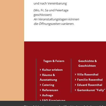
und nach Vereinbarung
(Mo, Fr, Sa und Feiertage
geschlossen)
An Veranstaltungstagen können
die Öffnungszeiten variieren.
Tagen & Feiern
Geschichte &
Geschichten
Kultur erleben
Villa Rosenthal
Räume &
Ausstattung
Familie Rosenthal
Catering
Eduard Rosenthal
Referenzen
Gartenkunst "Folly"
Anfrage
FAQ Einmietung
Unsere