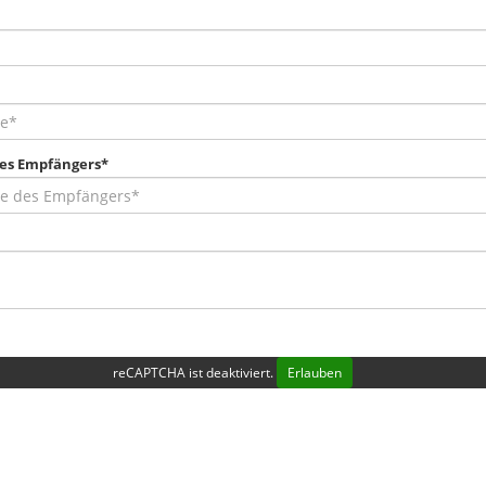
des Empfängers*
reCAPTCHA ist deaktiviert.
Erlauben