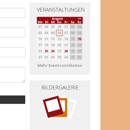
VERANSTALTUNGEN
August
>>
Mo
Di
Mi
Do
Fr
Sa
So
27
28
29
30
31
01
02
03
04
05
06
07
08
09
10
11
12
13
14
15
16
17
18
19
20
21
22
23
24
25
26
27
28
29
30
31
01
02
03
04
05
06
Mehr Events entdecken
BILDERGALERIE